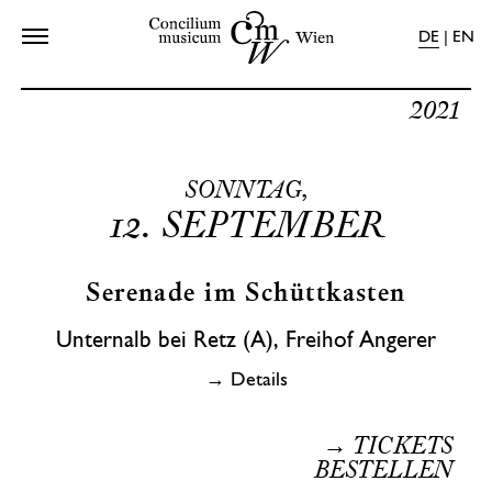
DE
|
EN
Home
Programme
2021
Kalender
Über Uns
SONNTAG,
Shop
12.
SEPTEMBER
Presse
Kontakt
Serenade im Schüttkasten
Unternalb bei Retz (A), Freihof Angerer
→ Details
→ TICKETS
BESTELLEN