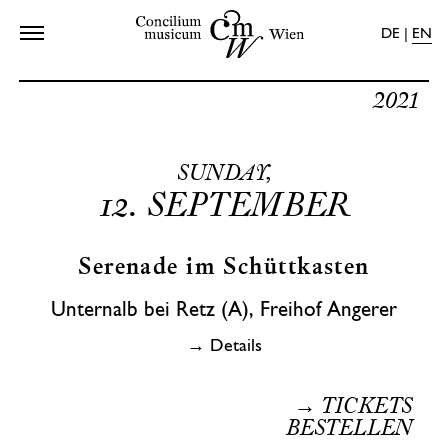
DE
|
EN
Home
Programms
2021
Calendar
About us
SUNDAY,
Shop
12.
SEPTEMBER
Press
Contact
Serenade im Schüttkasten
Unternalb bei Retz (A), Freihof Angerer
→ Details
→ TICKETS
BESTELLEN