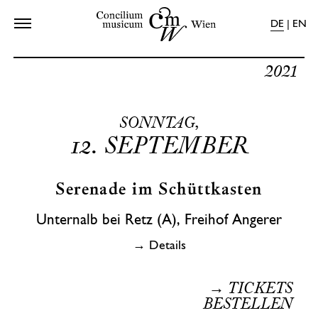
DE
|
EN
Home
Programme
2021
Kalender
Über Uns
SONNTAG,
Shop
12.
SEPTEMBER
Presse
Kontakt
Serenade im Schüttkasten
Unternalb bei Retz (A), Freihof Angerer
→ Details
→ TICKETS
BESTELLEN