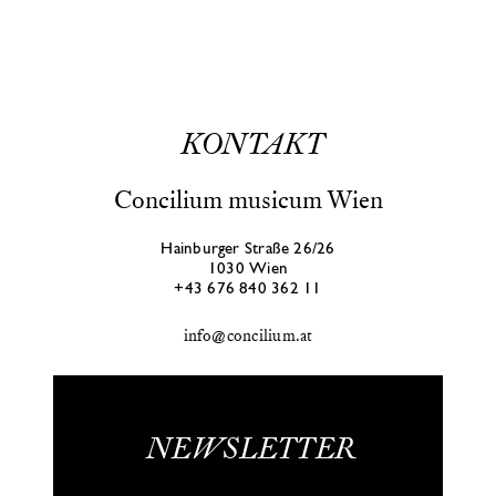
Programms
Calendar
About us
Shop
Press
KONTAKT
Contact
Concilium musicum Wien
Hainburger Straße 26/26
1030 Wien
+43 676 840 362 11
info@concilium.at
NEWSLETTER