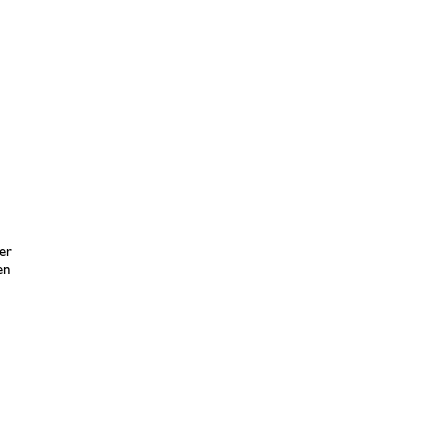
er
en